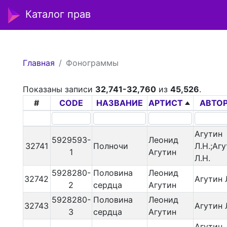
Каталог прав
Главная
Фонограммы
Показаны записи
32,741-32,760
из
45,526
.
#
CODE
НАЗВАНИЕ
АРТИСТ
АВТО
Агутин
5929593-
Леонид
32741
Полночи
Л.Н.;Аг
1
Агутин
Л.Н.
5928280-
Половина
Леонид
32742
Агутин 
2
сердца
Агутин
5928280-
Половина
Леонид
32743
Агутин 
3
сердца
Агутин
Агутин