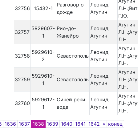
Агутин
Разговор о
Леонид
32756
15432-1
Л.Н.;Ви
дожде
Агутин
Г.Ю.
Агутин
5929607-
Рио-де-
Леонид
32757
Л.Н.;Аг
1
Жанейро
Агутин
Л.Н.
Агутин
5929610-
Леонид
32758
Севастополь
Л.Н.;Аг
2
Агутин
Л.Н.
Агутин
5929610-
Леонид
32759
Севастополь
Л.Н.;Аг
1
Агутин
Л.Н.
Агутин
5929612-
Синей реки
Леонид
32760
Л.Н.;Аг
1
вода
Агутин
Л.Н.
Next
5
1636
1637
1638
1639
1640
1641
1642
»
конец