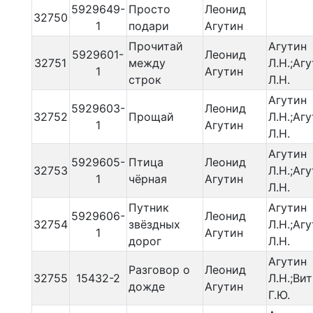
5929649-
Просто
Леонид
32750
1
подари
Агутин
Прочитай
Агутин
5929601-
Леонид
32751
между
Л.Н.;Аг
1
Агутин
строк
Л.Н.
Агутин
5929603-
Леонид
32752
Прощай
Л.Н.;Аг
1
Агутин
Л.Н.
Агутин
5929605-
Птица
Леонид
32753
Л.Н.;Аг
1
чёрная
Агутин
Л.Н.
Путник
Агутин
5929606-
Леонид
32754
звёздных
Л.Н.;Аг
1
Агутин
дорог
Л.Н.
Агутин
Разговор о
Леонид
32755
15432-2
Л.Н.;Ви
дожде
Агутин
Г.Ю.