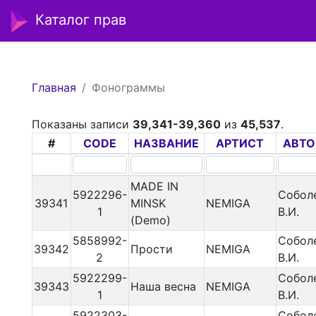
Каталог прав
Главная
Фонограммы
Показаны записи
39,341-39,360
из
45,537
.
#
CODE
НАЗВАНИЕ
АРТИСТ
АВТО
MADE IN
5922296-
Собол
39341
MINSK
NEMIGA
1
В.И.
(Demo)
5858992-
Собол
39342
Прости
NEMIGA
2
В.И.
5922299-
Собол
39343
Наша весна
NEMIGA
1
В.И.
5922303-
Собол