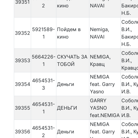
39351
2
кино
NAVAI
Бакир
Н.Б.
Собол
5921589-
Пойдем в
Nemiga,
В.И.,
39352
1
кино
NAVAI
Бакир
Н.Б.
Собол
5664226-
СКУЧАТЬ ЗА
NEMIGA,
39353
В.И.,
1
ТОБОЙ
Кравц
Кравцо
NEMIGA
Собол
4654531-
39354
Деньги
feat. Garry
В.И., 
3
Yasno
И.В.
GARRY
Собол
4654531-
39355
ДЕНЬГИ
YASNO
В.И., 
1
feat.NEMIGA
И.В.
NEMIGA
Собол
4654531-
39356
Деньги
feat. Garry
В.И., 
2