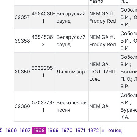
Yasno
И.В.
Собол
4654536-
Беларуский
NEMIGA ft.
39357
В.И., 
1
саунд
Freddy Red
Е.И.
Собол
4654536-
Беларуский
NEMIGA ft.
39358
В.И., 
2
саунд
Freddy Red
Е.И.
Собол
NEMIGA,
В.И.;
5922295-
39359
Дискомфорт
ПОЛ ПУНШ,
Богин
1
LueL
П.Ю.; 
Е.Р.
Собол
5703778-
Бесконечная
В.И.;
39360
NEMIGA
1
песня
Бурач
К.А.
Next
5
1966
1967
1968
1969
1970
1971
1972
»
конец