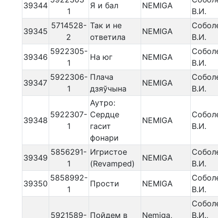
39344
Я и бал
NEMIGA
1
В.И.
5714528-
Так и не
Собол
39345
NEMIGA
2
ответила
В.И.
5922305-
Собол
39346
На юг
NEMIGA
1
В.И.
5922306-
Плача
Собол
39347
NEMIGA
1
дзяўчына
В.И.
Аутро:
5922307-
Сердце
Собол
39348
NEMIGA
1
гасит
В.И.
фонари
5856291-
Игристое
Собол
39349
NEMIGA
1
(Revamped)
В.И.
5858992-
Собол
39350
Прости
NEMIGA
1
В.И.
Собол
5921589-
Пойдем в
Nemiga,
В.И.,