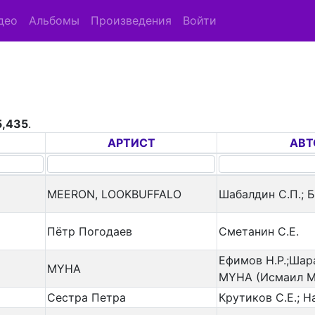
део
Альбомы
Произведения
Войти
5,435
.
АРТИСТ
АВТ
MEERON, LOOKBUFFALO
Шабалдин С.П.; Б
Пётр Погодаев
Сметанин С.Е.
Ефимов Н.Р.;Шара
MYHA
MYHA (Исмаил М
Сестра Петра
Крутиков С.Е.; Н