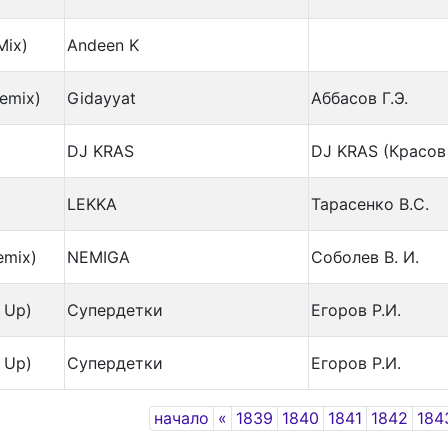
Mix)
Andeen K
emix)
Gidayyat
Аббасов Г.Э.
DJ KRAS
DJ KRAS (Красов 
LEKKA
Тарасенко В.С.
emix)
NEMIGA
Соболев В. И.
 Up)
Супердетки
Егоров Р.И.
 Up)
Супердетки
Егоров Р.И.
Previous
начало
«
1839
1840
1841
1842
184