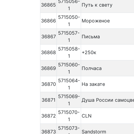
5715056-
36865
Путь к свету
1
5715050-
36866
Мороженое
1
5715057-
36867
Письма
1
5715058-
36868
+250к
1
5715060-
36869
Полчаса
1
5715064-
36870
На закате
1
5715069-
36871
Душа России самоцв
1
5715070-
36872
CLN
1
5715073-
36873
Sandstorm