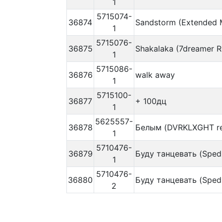
1
5715074-
36874
Sandstorm (Extended 
1
5715076-
36875
Shakalaka (7dreamer R
1
5715086-
36876
walk away
1
5715100-
36877
+ 100дц
1
5625557-
36878
Белым (DVRKLXGHT r
1
5710476-
36879
Буду танцевать (Sped
1
5710476-
36880
Буду танцевать (Sped
2