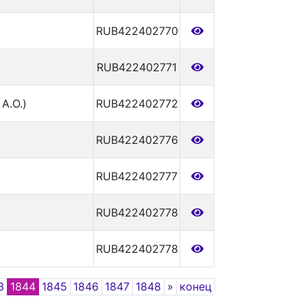
RUB422402770
RUB422402771
А.О.)
RUB422402772
RUB422402776
RUB422402777
RUB422402778
RUB422402778
Next
3
1844
1845
1846
1847
1848
»
конец