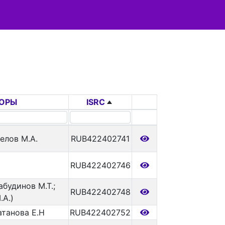
ОРЫ
ISRC
елов М.А.
RUB422402741
RUB422402746
будинов М.Т.;
RUB422402748
.А.)
атанова Е.Н
RUB422402752