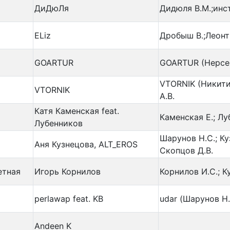
ДиДюЛя
Дидюля В.М.;инст
ELiz
Дробыш В.;Леонт
GOARTUR
GOARTUR (Нерсес
VTORNIK (Никити
VTORNIK
А.В.
Катя Каменская feat.
Каменская Е.; Лу
Лубенников
Шарунов Н.С.; Ку
Аня Кузнецова, ALT_EROS
Скопцов Д.В.
етная
Игорь Корнилов
Корнилов И.С.; К
perlawap feat. KB
udar (Шарунов Н.
Andeen K