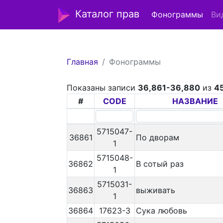
Каталог прав
Фонограммы
Ви
Главная
Фонограммы
Показаны записи
36,861-36,880
из
4
#
CODE
НАЗВАНИЕ
5715047-
36861
По дворам
1
5715048-
36862
В сотый раз
1
5715031-
36863
выживать
1
36864
17623-3
Сука любовь