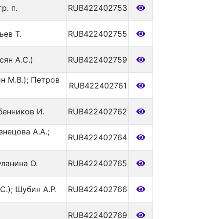
р. п.
RUB422402753
ьев Т.
RUB422402755
ян А.С.)
RUB422402759
н М.В.); Петров
RUB422402761
бенников И.
RUB422402762
знецова А.А.;
RUB422402764
уланина О.
RUB422402765
С.); Шубин А.Р.
RUB422402766
RUB422402769