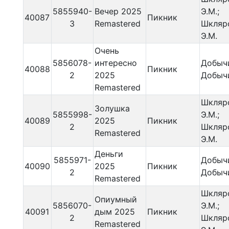
5855940-
Вечер 2025
Э.М.;
40087
Пикник
3
Remastered
Шкляр
Э.М.
Очень
5856078-
интересно
Добычи
40088
Пикник
2
2025
Добычи
Remastered
Шкляр
Золушка
5855998-
Э.М.;
40089
2025
Пикник
2
Шкляр
Remastered
Э.М.
Деньги
5855971-
Добычи
40090
2025
Пикник
2
Добычи
Remastered
Шкляр
Опиумный
5856070-
Э.М.;
40091
дым 2025
Пикник
2
Шкляр
Remastered