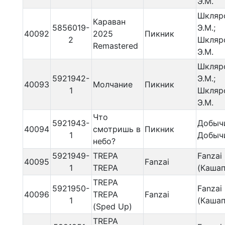
Э.М.
Шкляр
Караван
5856019-
Э.М.;
40092
2025
Пикник
2
Шкляр
Remastered
Э.М.
Шкляр
5921942-
Э.М.;
40093
Молчание
Пикник
1
Шкляр
Э.М.
Что
5921943-
Добычи
40094
смотришь в
Пикник
1
Добычи
небо?
5921949-
TREPA
Fanzai
40095
Fanzai
1
TREPA
(Кашап
TREPA
5921950-
Fanzai
40096
TREPA
Fanzai
1
(Кашап
(Sped Up)
TREPA