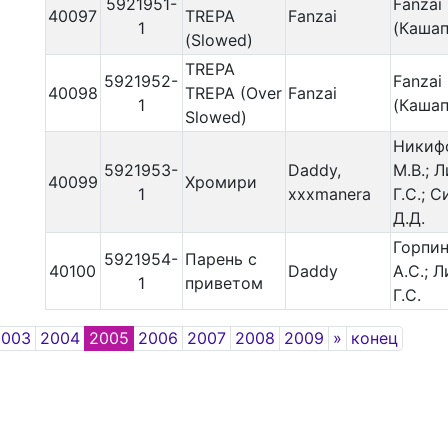
5921951-
Fanzai
40097
TREPA
Fanzai
1
(Кашап
(Slowed)
TREPA
5921952-
Fanzai
40098
TREPA (Over
Fanzai
1
(Кашап
Slowed)
Никиф
5921953-
Daddy,
М.В.; 
40099
Хромири
1
xxxmanera
Г.С.; 
Д.Д.
Горпи
5921954-
Парень с
40100
Daddy
А.С.; 
1
приветом
Г.С.
Next
2003
2004
2005
2006
2007
2008
2009
»
конец