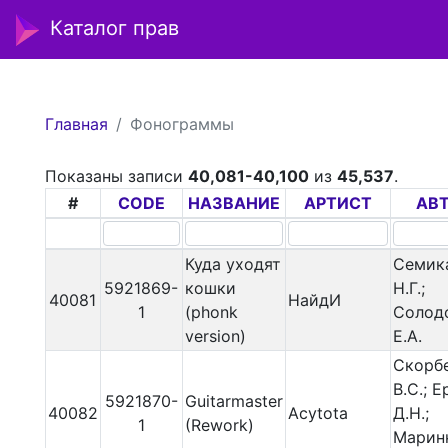
Каталог прав
Главная
Фонограммы
Показаны записи
40,081-40,100
из
45,537
.
#
CODE
НАЗВАНИЕ
АРТИСТ
АВ
Куда уходят
Семик
5921869-
кошки
Н.Г.;
40081
НайдИ
1
(phonk
Солод
version)
Е.А.
Скорб
В.С.; 
5921870-
Guitarmaster
40082
Acytota
Д.Н.;
1
(Rework)
Марин