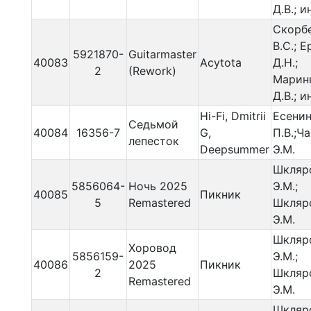
Д.В.; и
Скорб
В.С.; 
5921870-
Guitarmaster
40083
Acytota
Д.Н.;
2
(Rework)
Марин
Д.В.; и
Hi-Fi, Dmitrii
Есени
Седьмой
40084
16356-7
G,
П.В.;Ч
лепесток
Deepsummer
Э.М.
Шкляр
5856064-
Ночь 2025
Э.М.;
40085
Пикник
5
Remastered
Шкляр
Э.М.
Шкляр
Хоровод
5856159-
Э.М.;
40086
2025
Пикник
2
Шкляр
Remastered
Э.М.
Шкляр