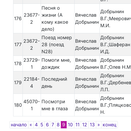
Песня о
Добрынин
23677-
жизни (А
Вячеслав
176
В.Г.;Меерови
2
кому какое
Добрынин
М.И.
дело)
Поезд номер
Добрынин
23672-
Вячеслав
177
28 (поезд
В.Г.;Шаферан
2
Добрынин
N28)
И.Д.
23729-
Помоги мне,
Вячеслав
Добрынин
178
1
дождик
Добрынин
В.Г.;Олев Н.М
Добрынин
22184-
Последний
Вячеслав
179
В.Г.;Дербене
4
день
Добрынин
Л.П.
Добрынин
45070-
Посмотри
Вячеслав
180
В.Г.;Пляцков
1
мне в глаза
Добрынин
Н.
Previous
Next
начало
«
4
5
6
7
8
9
10
11
12
13
»
конец