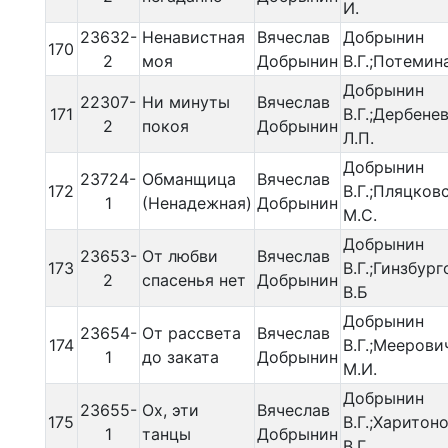
И.
23632-
Ненавистная
Вячеслав
Добрынин
170
2
моя
Добрынин
В.Г.;Потемин
Добрынин
22307-
Ни минуты
Вячеслав
171
В.Г.;Дербене
2
покоя
Добрынин
Л.П.
Добрынин
23724-
Обманщица
Вячеслав
172
В.Г.;Пляцков
1
(Ненадежная)
Добрынин
М.С.
Добрынин
23653-
От любви
Вячеслав
173
В.Г.;Гинзбур
2
спасенья нет
Добрынин
В.Б
Добрынин
23654-
От рассвета
Вячеслав
174
В.Г.;Меерови
1
до заката
Добрынин
М.И.
Добрынин
23655-
Ох, эти
Вячеслав
175
В.Г.;Харитон
1
танцы
Добрынин
В.Г.