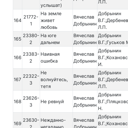
Л.П.
услышат)
На земле
Добрынин
21772-
Вячеслав
164
живет
В.Г.;Дербене
1
Добрынин
любовь
Л.П.
23380-
На юге
Вячеслав
Добрынин
165
2
дальнем
Добрынин
В.Г.;Гуськов 
Добрынин
23383-
Наивная
Вячеслав
166
В.Г.;Коханов
2
ошибка
Добрынин
И.
Не
Добрынин
22322-
Вячеслав
167
волнуйтесь,
В.Г.;Дербене
3
Добрынин
тетя
Л.П.
Добрынин
23626-
Вячеслав
168
Не ревнуй
В.Г.;Пляцков
3
Добрынин
Н.
Добрынин
23630-
Нежданно-
Вячеслав
169
В.Г.;Коханов
2
негаданно
Добрынин