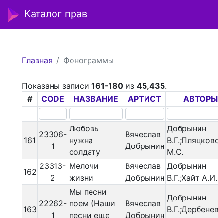
Каталог прав
Главная
Фонограммы
Показаны записи
161-180
из
45,435
.
#
CODE
НАЗВАНИЕ
АРТИСТ
АВТОРЫ
Любовь
Добрынин
23306-
Вячеслав
161
нужна
В.Г.;Пляцков
1
Добрынин
солдату
М.С.
23313-
Мелочи
Вячеслав
Добрынин
162
2
жизни
Добрынин
В.Г.;Хайт А.И.
Мы песни
Добрынин
22262-
поем (Наши
Вячеслав
163
В.Г.;Дербене
1
песни еще
Добрынин