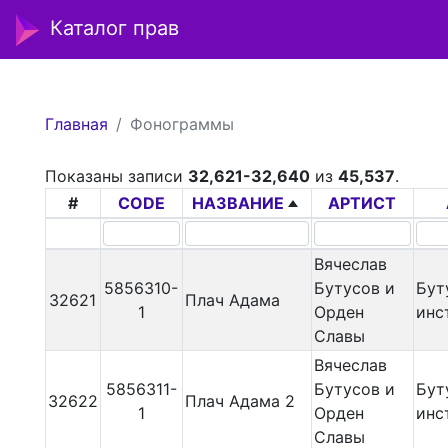
Каталог прав
Главная
Фонограммы
Показаны записи
32,621-32,640
из
45,537
.
#
CODE
НАЗВАНИЕ
АРТИСТ
Вячеслав
5856310-
Бутусов и
Бут
32621
Плач Адама
1
Орден
инс
Славы
Вячеслав
5856311-
Бутусов и
Бут
32622
Плач Адама 2
1
Орден
инс
Славы