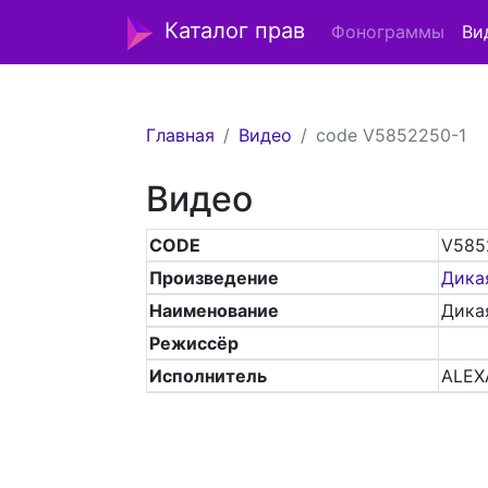
Каталог прав
Фонограммы
Ви
Главная
Видео
code V5852250-1
Видео
CODE
V585
Произведение
Дика
Наименование
Дика
Режиссёр
Исполнитель
ALE