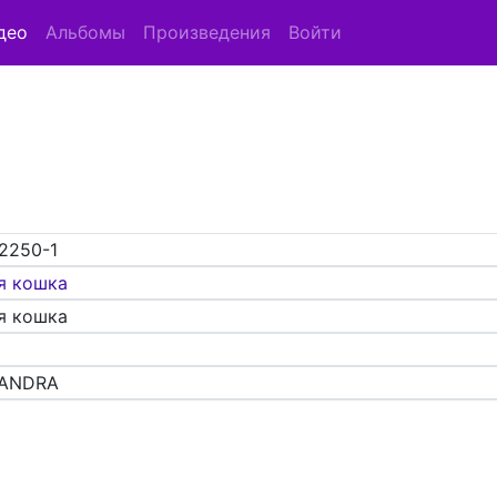
део
Альбомы
Произведения
Войти
2250-1
я кошка
я кошка
XANDRA