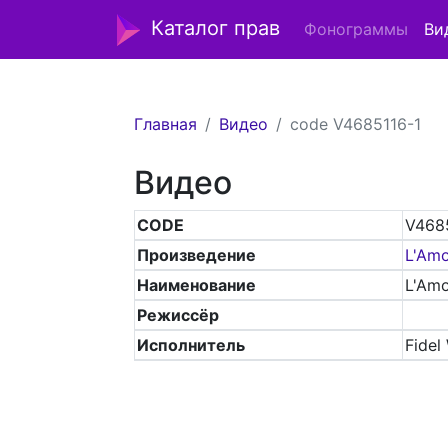
Каталог прав
Фонограммы
Ви
Главная
Видео
code V4685116-1
Видео
CODE
V468
Произведение
L'Am
Наименование
L'Am
Режиссёр
Исполнитель
Fidel