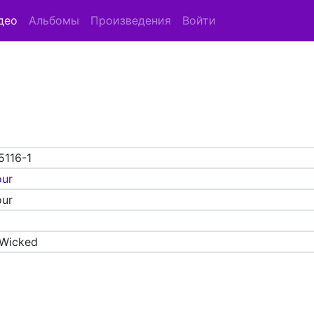
део
Альбомы
Произведения
Войти
5116-1
our
our
 Wicked