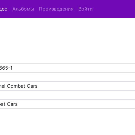
део
Альбомы
Произведения
Войти
665-1
nel Combat Cars
at Cars