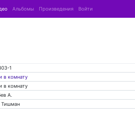
део
Альбомы
Произведения
Войти
303-1
и в комнату
и в комнату
ев А.
 Тишман