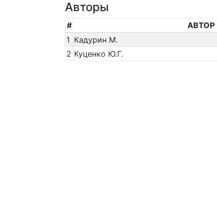
Авторы
#
АВТОР
1
Кадурин М.
2
Куценко Ю.Г.