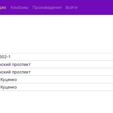
део
Альбомы
Произведения
Войти
302-1
нский проспект
нский проспект
 Куценко
 Куценко