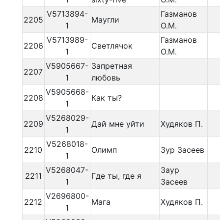
V5713894-
Газманов
2205
Маугли
1
О.М.
V5713989-
Газманов
2206
Светлячок
1
О.М.
V5905667-
Запретная
2207
1
любовь
V5905668-
2208
Как ты?
1
V5268029-
2209
Дай мне уйти
Худяков П.
1
V5268018-
2210
Олимп
Зур Засеев
1
V5268047-
Заур
2211
Где ты, где я
1
Засеев
V2696800-
2212
Мага
Худяков П.
1