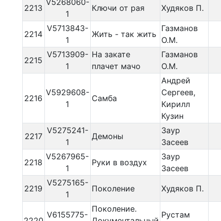
V5268060-
2213
Ключи от рая
Худяков П.
1
V5713843-
Газманов
2214
Жить - так жить
1
О.М.
V5713909-
На закате
Газманов
2215
1
плачет мачо
О.М.
Андрей
V5929608-
Сергеев,
2216
Самба
1
Кирилл
Кузин
V5275241-
Заур
2217
Демоны
1
Засеев
V5267965-
Заур
2218
Руки в воздух
1
Засеев
V5275165-
2219
Поколение
Худяков П.
1
Поколение.
V6155775-
Рустам
2220
Документальный