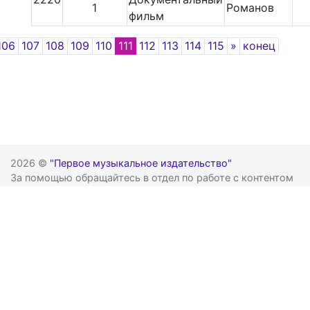
1
Романов
фильм
revious
Next
106
107
108
109
110
111
112
113
114
115
»
конец
2026 ©
"Первое музыкальное издательство"
За помощью обращайтесь в отдел по работе с контентом