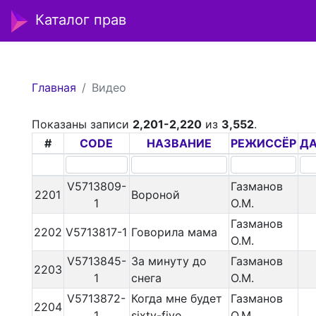
Каталог прав
Главная
Видео
Показаны записи
2,201-2,220
из
3,552
.
#
CODE
НАЗВАНИЕ
РЕЖИССЁР
ДА
V5713809-
Газманов
2201
Вороной
1
О.М.
Газманов
2202
V5713817-1
Говорила мама
О.М.
V5713845-
За минуту до
Газманов
2203
1
снега
О.М.
V5713872-
Когда мне будет
Газманов
2204
1
sixty-five
О.М.