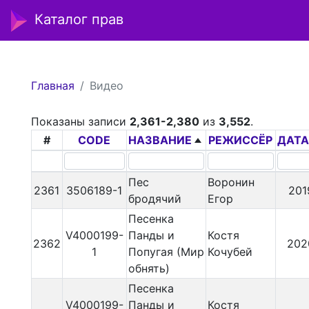
Каталог прав
Главная
Видео
Показаны записи
2,361-2,380
из
3,552
.
#
CODE
НАЗВАНИЕ
РЕЖИССЁР
ДАТА
Пес
Воронин
2361
3506189-1
201
бродячий
Егор
Песенка
V4000199-
Панды и
Костя
2362
202
1
Попугая (Мир
Кочубей
обнять)
Песенка
V4000199-
Панды и
Костя