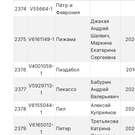
Пётр и
2374
V55664-1
Феврония
Джахая
Андрей
Шалвич,
2375
V6161149-1
Пижама
202
Маркина
Екатерина
Сергеевна
V4001059-
2376
Пиздабол
201
1
Бабурин
V5929713-
2377
Пикассо
Андрей
202
1
Валерьевич
V6155044-
Алексей
2378
Пил
202
1
Куприянов
Третьякова
V6165012-
2379
Питер
Катрина
202
1