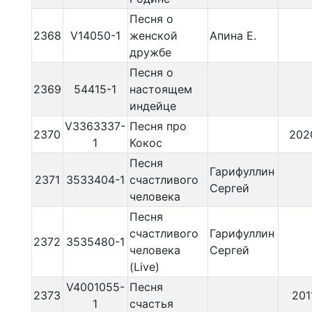
Песня о
2368
V14050-1
женской
Апина Е.
дружбе
Песня о
2369
54415-1
настоящем
индейце
V3363337-
Песня про
2370
202
1
Кокос
Песня
Гарифуллин
2371
3533404-1
счaстливого
Сергей
человека
Песня
счaстливого
Гарифуллин
2372
3535480-1
человека
Сергей
(Live)
V4001055-
Песня
2373
201
1
счастья