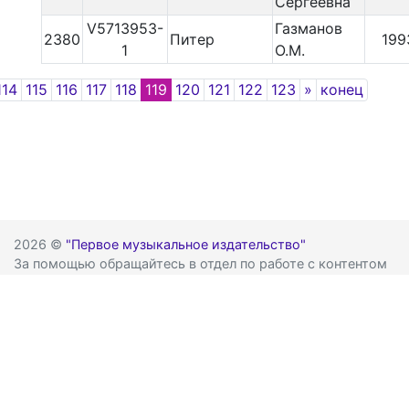
Сергеевна
V5713953-
Газманов
2380
Питер
199
1
О.М.
revious
Next
114
115
116
117
118
119
120
121
122
123
»
конец
2026 ©
"Первое музыкальное издательство"
За помощью обращайтесь в отдел по работе с контентом