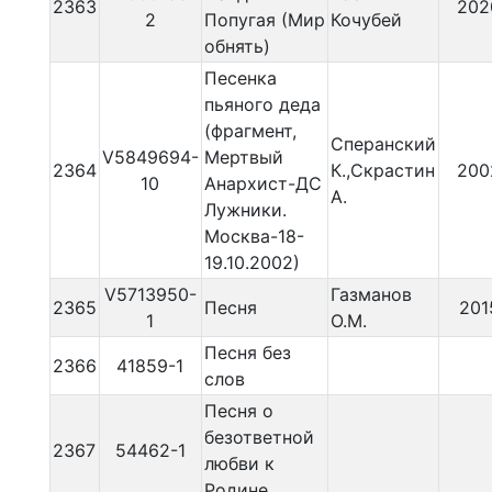
2363
202
2
Попугая (Мир
Кочубей
обнять)
Песенка
пьяного деда
(фрагмент,
Сперанский
V5849694-
Мертвый
2364
К.,Скрастин
200
10
Анархист-ДС
А.
Лужники.
Москва-18-
19.10.2002)
V5713950-
Газманов
2365
Песня
201
1
О.М.
Песня без
2366
41859-1
слов
Песня о
безответной
2367
54462-1
любви к
Родине