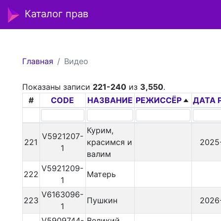
Каталог прав
Главная
Видео
Показаны записи
221-240
из
3,550
.
#
CODE
НАЗВАНИЕ
РЕЖИССЁР
ДАТА 
Курим,
V5921207-
221
красимся и
2025
1
валим
V5921209-
222
Матерь
1
V6163096-
223
Пушкин
2026
1
V5909744-
Великий