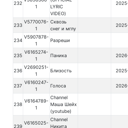
232
2025
1
LYRIC
VIDEO)
V5770076-
Сквозь
233
2025
1
снег и мглу
V5907878-
234
Разреши
1
V6165274-
235
Паника
2026
1
V2690251-
236
Близость
2025
1
V6160247-
237
Голоса
2026
1
Channel
V6164789-
238
Маша Шейх
1
(youtube)
Channel
V6165025-
239
Никита