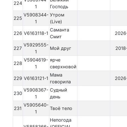
224
1
Господь
V5908344-
Утром
225
1
(Live)
Саманта
226
V6163118-1
2026
Смит
V5929555-
227
Мой друг
2018
1
V5904619-
ярче
228
1
сверхновой
Мама
229
V6163121-1
2026
говорила
V5908367-
Судный
230
1
день
V5905640-
231
Твоё тело
1
Непогода
V5858366-
(OFFICIAL