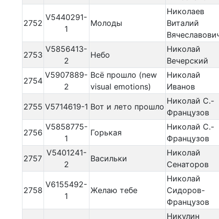
Николаев
V5440291-
2752
Молоды
Виталий
1
Вячеславови
V5856413-
Николай
2753
Небо
2
Вечерский
V5907889-
Всё прошло (new
Николай
2754
2
visual emotions)
Иванов
Николай С.-
2755
V5714619-1
Вот и лето прошло
Французов
V5858775-
Николай С.-
2756
Горькая
1
Французов
V5401241-
Николай
2757
Васильки
2
Сенаторов
Николай
V6155492-
2758
Желаю тебе
Сидоров-
1
Французов
Никулин