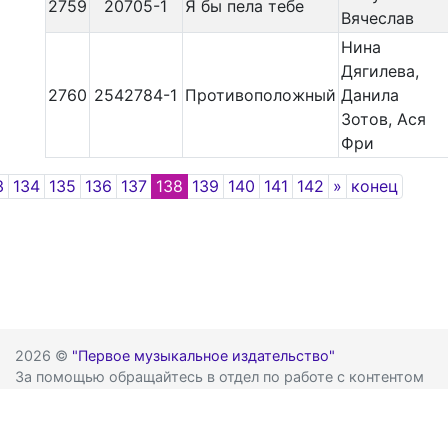
2759
20705-1
Я бы пела тебе
Вячеслав
Нина
Дягилева,
2760
2542784-1
Противоположный
Данила
Зотов, Ася
Фри
ious
Next
3
134
135
136
137
138
139
140
141
142
»
конец
2026 ©
"Первое музыкальное издательство"
За помощью обращайтесь в отдел по работе с контентом