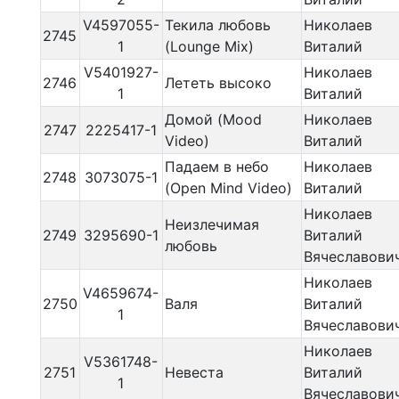
V4597055-
Текила любовь
Николаев
2745
1
(Lounge Mix)
Виталий
V5401927-
Николаев
2746
Лететь высоко
1
Виталий
Домой (Mood
Николаев
2747
2225417-1
Video)
Виталий
Падаем в небо
Николаев
2748
3073075-1
(Open Mind Video)
Виталий
Николаев
Неизлечимая
2749
3295690-1
Виталий
любовь
Вячеславови
Николаев
V4659674-
2750
Валя
Виталий
1
Вячеславови
Николаев
V5361748-
2751
Невеста
Виталий
1
Вячеславови