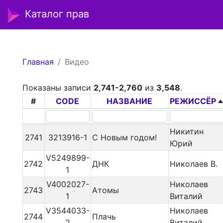
Каталог прав
Главная
Видео
Показаны записи
2,741-2,760
из
3,548
.
#
CODE
НАЗВАНИЕ
РЕЖИССЁР
Никитин
2741
3213916-1
С Новым годом!
Юрий
V5249899-
2742
ДНК
Николаев В.
1
V4002027-
Николаев
2743
Атомы
1
Виталий
V3544033-
Николаев
2744
Плачь
2
Виталий