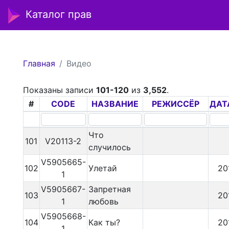
Каталог прав
Главная
Видео
Показаны записи
101-120
из
3,552
.
#
CODE
НАЗВАНИЕ
РЕЖИССЁР
ДАТ
Что
101
V20113-2
случилось
V5905665-
102
Улетай
20
1
V5905667-
Запретная
103
20
1
любовь
V5905668-
104
Как ты?
20
1