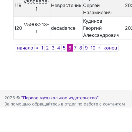
V5905838-
119
Неврастеник
Сергей
20
1
Назамиевич
Кудинов
V5908213-
120
decadance
Георгий
20
1
Александрович
Previous
Next
начало
«
1
2
3
4
5
6
7
8
9
10
»
конец
2026 ©
"Первое музыкальное издательство"
За помощью обращайтесь в отдел по работе с контентом