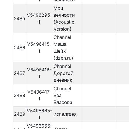
Мои
V5496295-
вечности
2485
1
(Acoustic
Version)
Channel
V5496415-
Маша
2486
1
Шейх
(dzen.ru)
Channel
V5496416-
2487
Дорогой
1
дневник
Channel
V5496417-
2488
Ева
1
Власова
V5496665-
2489
искалгдея
1
V5496666-