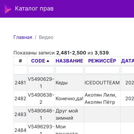
Каталог прав
Главная
Видео
Показаны записи
2,481-2,500
из
3,539
.
#
CODE
НАЗВАНИЕ
РЕЖИССЁР
ДАТА
V5490629-
2481
Кеды
ICEDOUTTEAM
202
1
V5490638-
Акопян Лили,
2482
Конечно,да!
202
2
Акопян Пётр
V5490646-
Друг мой
2483
1
зимний
V5496293-
Мои
2484
1
вечности