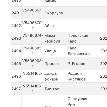
2490
Капаю
1
V5496667-
2491
Скорлупа
1
V5496670-
2492
Айва
1
V5496674-
Мама
Полонская
2493
202
1
нарисуй
Таис
V5496685-
Таис
2494
Улица
202
1
Логвиненко
V5506903-
2495
Прости
Р. Егоров
202
1
V5514162-
дождь
Родион
2496
202
1
фонари
Чистяков
V5514168-
2497
Тик-так
202
1
Сафиуллин
Рим