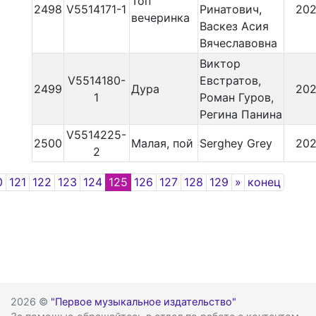
Топ
2498
V5514171-1
Ринатович,
202
вечеринка
Васкез Асия
Вячеславовна
Виктор
V5514180-
Евстратов,
2499
Дура
202
1
Роман Гуров,
Регина Панина
V5514225-
2500
Малая, пой
Serghey Grey
202
2
ious
Next
0
121
122
123
124
125
126
127
128
129
»
конец
2026 ©
"Первое музыкальное издательство"