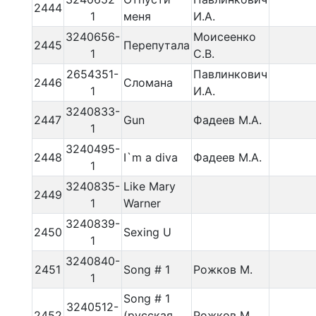
2444
1
меня
И.А.
3240656-
Моисеенко
2445
Перепутала
1
С.В.
2654351-
Павлинкович
2446
Сломана
1
И.А.
3240833-
2447
Gun
Фадеев М.А.
1
3240495-
2448
I`m a diva
Фадеев М.А.
1
3240835-
Like Mary
2449
1
Warner
3240839-
2450
Sexing U
1
3240840-
2451
Song # 1
Рожков М.
1
Song # 1
3240512-
2452
(русская
Рожков М.