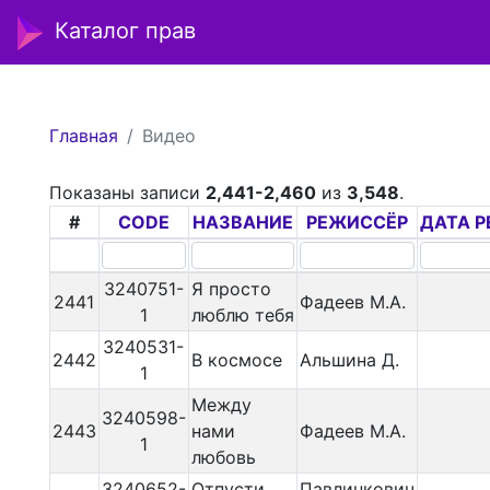
Каталог прав
Главная
Видео
Показаны записи
2,441-2,460
из
3,548
.
#
CODE
НАЗВАНИЕ
РЕЖИССЁР
ДАТА Р
3240751-
Я просто
2441
Фадеев М.А.
1
люблю тебя
3240531-
2442
В космосе
Альшина Д.
1
Между
3240598-
2443
нами
Фадеев М.А.
1
любовь
3240652-
Отпусти
Павлинкович