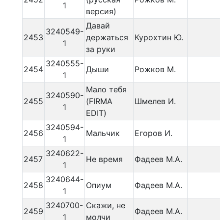
1
версия)
Давай
3240549-
2453
держаться
Курохтин Ю.
1
за руки
3240555-
2454
Дыши
Рожков М.
1
Мало тебя
3240590-
2455
(FIRMA
Шмелев И.
1
EDIT)
3240594-
2456
Мальчик
Егоров И.
1
3240622-
2457
Не время
Фадеев М.А.
1
3240644-
2458
Опиум
Фадеев М.А.
1
3240700-
Скажи, не
2459
Фадеев М.А.
1
молчи