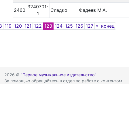
3240701-
2460
Сладко
Фадеев М.А.
1
vious
Next
8
119
120
121
122
123
124
125
126
127
»
конец
2026 ©
"Первое музыкальное издательство"
За помощью обращайтесь в отдел по работе с контентом