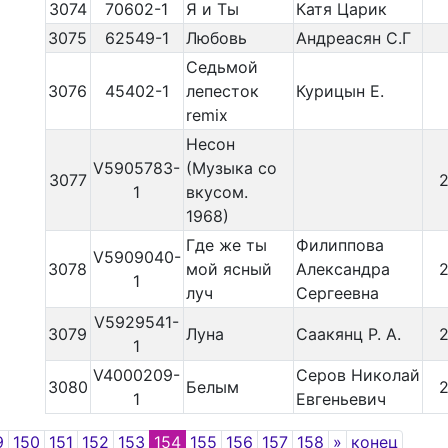
3074
70602-1
Я и Ты
Катя Царик
3075
62549-1
Любовь
Андреасян С.Г
Седьмой
3076
45402-1
лепесток
Курицын Е.
remix
Несон
V5905783-
(Музыка со
3077
1
вкусом.
1968)
Где же ты
Филиппова
V5909040-
3078
мой ясный
Александра
1
луч
Сергеевна
V5929541-
3079
Луна
Саакянц Р. А.
1
V4000209-
Серов Николай
3080
Белым
1
Евгеньевич
ious
Next
9
150
151
152
153
154
155
156
157
158
»
конец