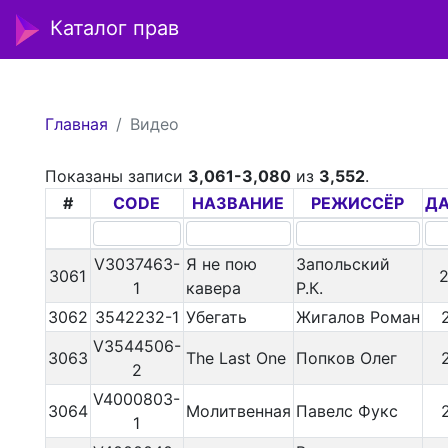
Каталог прав
Главная
Видео
Показаны записи
3,061-3,080
из
3,552
.
#
CODE
НАЗВАНИЕ
РЕЖИССЁР
ДА
V3037463-
Я не пою
Запольский
3061
1
кавера
Р.К.
3062
3542232-1
Убегать
Жигалов Роман
V3544506-
3063
The Last One
Попков Олег
2
V4000803-
3064
Молитвенная
Павелс Фукс
1