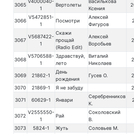
V4000040-
Василькова
3065
Вертолеты
2
1
Ксения
V5472851-
Алексей
3066
Посмотри
1
Фигуров
Скажи
V5687422-
Алексей
3067
прощай
1
Воробьев
(Radio Edit)
V5706588-
Здравствуй,
Виталий
3068
1
лето
Николаев
День
3069
21862-1
Гусев О.
рождения
3070
21869-1
Я не забуду
Серебренников
3071
60629-1
Январи
К.
V2555550-
Соколовский
3072
Рай
1
В.
3073
5824-1
Жуть
Соловьев М.