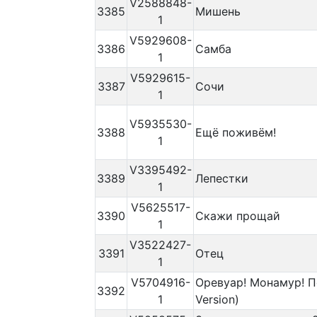
V2588848-
3385
Мишень
1
V5929608-
3386
Самба
1
V5929615-
3387
Сочи
1
V5935530-
3388
Ещё поживём!
1
V3395492-
3389
Лепестки
1
V5625517-
3390
Скажи прощай
1
V3522427-
3391
Отец
1
V5704916-
Оревуар! Монамур! По
3392
1
Version)