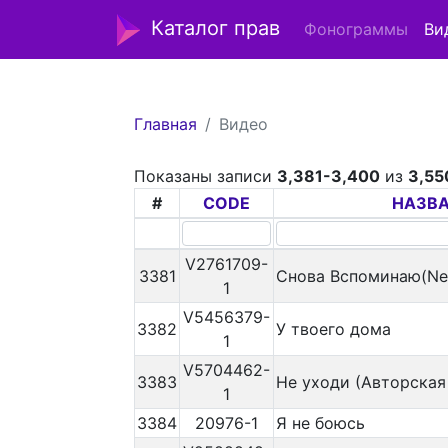
Каталог прав
Фонограммы
Ви
Главная
Видео
Показаны записи
3,381-3,400
из
3,55
#
CODE
НАЗВ
V2761709-
3381
Снова Вспоминаю(Ne
1
V5456379-
3382
У твоего дома
1
V5704462-
3383
Не уходи (Авторская
1
3384
20976-1
Я не боюсь