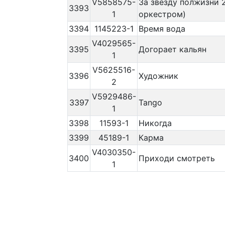
V5858575-
За звезду полжизни 2
3393
1
оркестром)
3394
1145223-1
Время вода
V4029565-
3395
Догорает кальян
1
V5625516-
3396
Художник
2
V5929486-
3397
Tango
1
3398
11593-1
Никогда
3399
45189-1
Карма
V4030350-
3400
Приходи смотреть
1