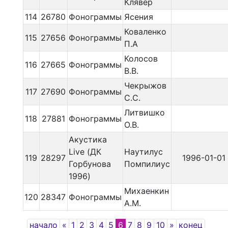
Клявер
114
26780
Фонограммы
Ясения
Коваленко
115
27656
Фонограммы
П.А
Колосов
116
27665
Фонограммы
В.В.
Чекрыжов
117
27690
Фонограммы
С.С.
Литвишко
118
27881
Фонограммы
О.В.
Акустика
Live (ДК
Наутилус
119
28297
1996-01-01
Горбунова
Помпилиус
1996)
Михаенкин
120
28347
Фонограммы
А.М.
Previous
Next
начало
«
1
2
3
4
5
6
7
8
9
10
»
конец