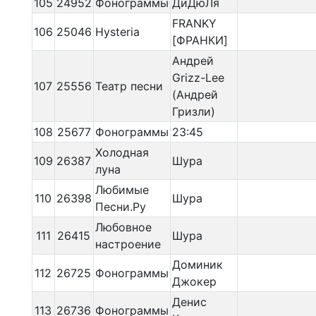
105
24952
Фонограммы
ДиДюЛя
FRANKY
106
25046
Hysteria
[ФРАНКИ]
Андрей
Grizz-Lee
107
25556
Театр песни
(Андрей
Гризли)
108
25677
Фонограммы
23:45
Холодная
109
26387
Шура
луна
Любимые
110
26398
Шура
Песни.Ру
Любовное
111
26415
Шура
настроение
Доминик
112
26725
Фонограммы
Джокер
Денис
113
26736
Фонограммы