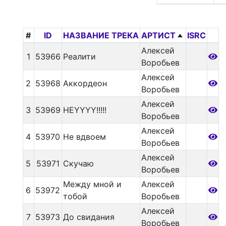
#
ID
НАЗВАНИЕ ТРЕКА
АРТИСТ
ISRC
Алексей
1
53966
Реалити
Воробьев
Алексей
2
53968
Аккордеон
Воробьев
Алексей
3
53969
HEYYYY!!!!!
Воробьев
Алексей
4
53970
Не вдвоем
Воробьев
Алексей
5
53971
Скучаю
Воробьев
Между мной и
Алексей
6
53972
тобой
Воробьев
Алексей
7
53973
До свидания
Воробьев