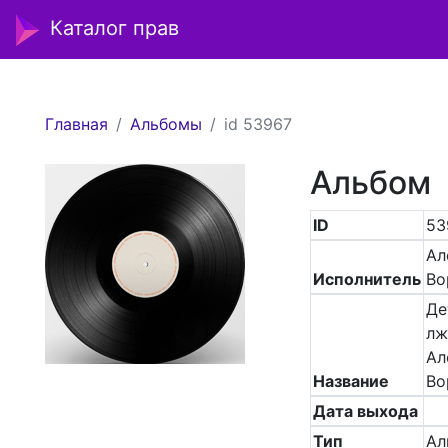
Каталог прав
Главная
Альбомы
id 53967
Альбом
ID
53
Ал
Исполнитель
Во
Де
лж
Ал
Название
Во
Дата выхода
Тип
Ал