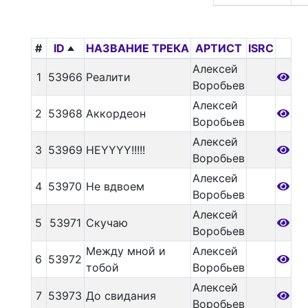
#
ID
НАЗВАНИЕ ТРЕКА
АРТИСТ
ISRC
Алексей
1
53966
Реалити
Воробьев
Алексей
2
53968
Аккордеон
Воробьев
Алексей
3
53969
HEYYYY!!!!!
Воробьев
Алексей
4
53970
Не вдвоем
Воробьев
Алексей
5
53971
Скучаю
Воробьев
Между мной и
Алексей
6
53972
тобой
Воробьев
Алексей
7
53973
До свидания
Воробьев