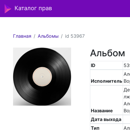
Каталог прав
Главная
Альбомы
id 53967
Альбом
ID
53
Ал
Исполнитель
Во
Де
лж
Ал
Название
Во
Дата выхода
Тип
Ал