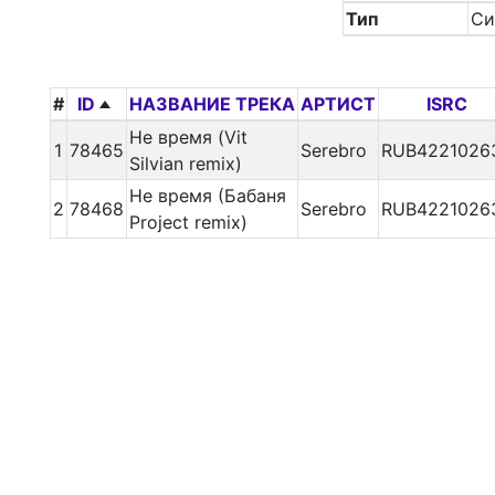
Тип
Си
#
ID
НАЗВАНИЕ ТРЕКА
АРТИСТ
ISRC
Не время (Vit
1
78465
Serebro
RUB4221026
Silvian remix)
Не время (Бабаня
2
78468
Serebro
RUB4221026
Project remix)