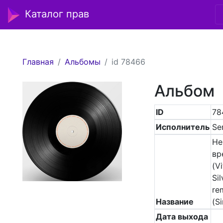
Каталог прав
Главная
Альбомы
id 78466
Альбом
ID
78
Исполнитель
Se
Не
вр
(Vi
Sil
re
Название
(Si
Дата выхода