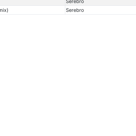
Serebro
mix)
Serebro