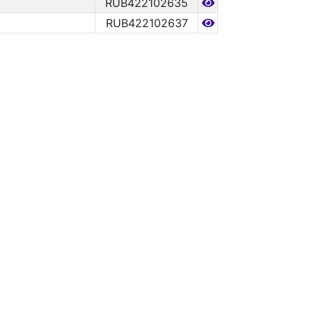
RUB422102635
RUB422102637