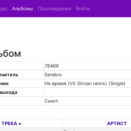
део
Альбомы
Произведения
Войти
ьбом
78466
лнитель
Serebro
ание
Не время (Vit Silvian remix) (Single)
 выхода
Сингл
 ТРЕКА
АРТИСТ