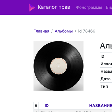
Каталог прав
Фонограммы
Ви
Главная
Альбомы
id 78466
Ал
ID
Испо
Назв
Дата
Тип
#
ID
НАЗВАНИЕ