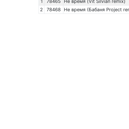
1
78465
Не время (Vit Silvian remix)
2
78468
Не время (Бабаня Project re