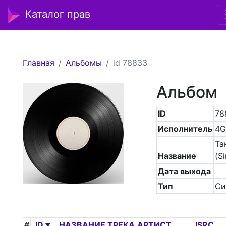
Каталог прав
Главная
Альбомы
id 78833
Альбом
ID
78
Исполнитель
4G
Та
Название
(Si
Дата выхода
Тип
Си
#
ID
НАЗВАНИЕ ТРЕКА
АРТИСТ
ISRC