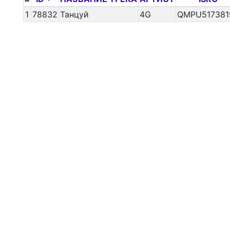
1
78832
Танцуй
4G
QMPU517381