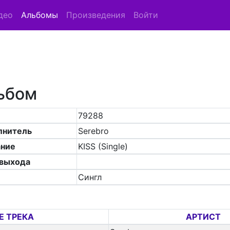
део
Альбомы
Произведения
Войти
ьбом
79288
лнитель
Serebro
ание
KISS (Single)
 выхода
Сингл
Е ТРЕКА
АРТИСТ