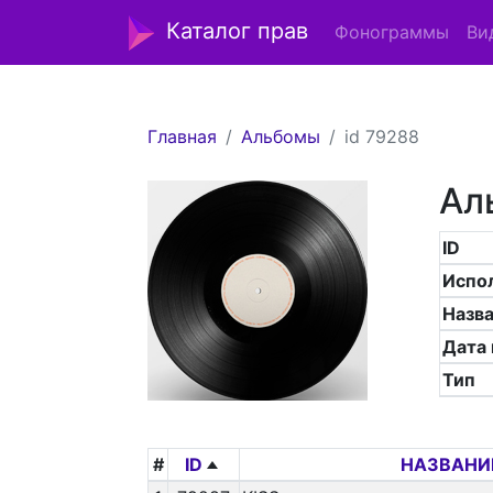
Каталог прав
Фонограммы
Ви
Главная
Альбомы
id 79288
Ал
ID
Испо
Назв
Дата
Тип
#
ID
НАЗВАНИ