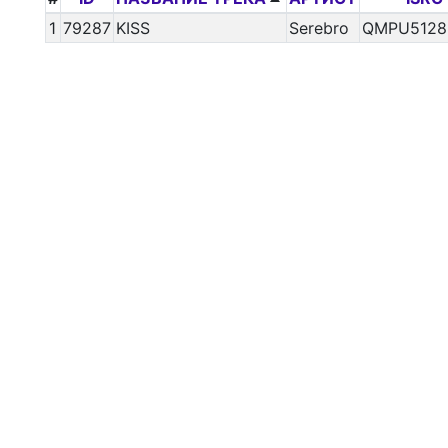
1
79287
KISS
Serebro
QMPU5128