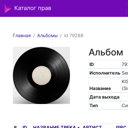
Каталог прав
Главная
Альбомы
id 79288
Альбом
ID
79
Исполнитель
Se
KI
Название
(Si
Дата выхода
Тип
Си
#
ID
НАЗВАНИЕ ТРЕКА
АРТИСТ
ISRC