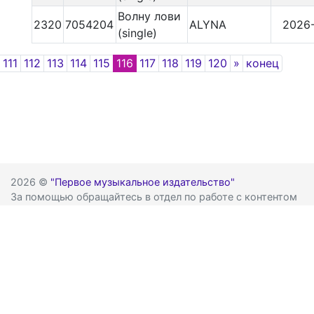
Волну лови
2320
7054204
ALYNA
2026
(single)
Previous
Next
111
112
113
114
115
116
117
118
119
120
»
конец
2026 ©
"Первое музыкальное издательство"
За помощью обращайтесь в отдел по работе с контентом