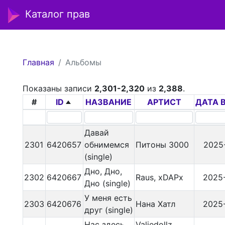
Каталог прав
Главная
Альбомы
Показаны записи
2,301-2,320
из
2,388
.
#
ID
НАЗВАНИЕ
АРТИСТ
ДАТА 
Давай
2301
6420657
обнимемся
Питоны 3000
2025
(single)
Дно, Дно,
2302
6420667
Raus, xDAPx
2025
Дно (single)
У меня есть
2303
6420676
Нана Хатл
2025
друг (single)
Нас здесь
Valiedollz