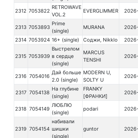
RETROWAVE
2312
7053822
EVERGLIMMER
2026
VOL.2
Prime
2313
7053893
MURANA
2026
(single)
2314
7053924
16+ (single)
Соджи, Nikklo
2026
Выстрелом
MARCUS
2315
7053939
в сердце
2026
TENSHI
(single)
Дай больше
MODERN U,
2316
7054016
2026
2.0 (single)
SOLTY U
На глубине
FRANKY
2317
7054138
2026
(single)
[ФРАНКИ]
ЛЮБЛЮ
2318
7054149
podari
2026
(single)
набивали
2319
7054154
шишки
guntor
2026
(single)