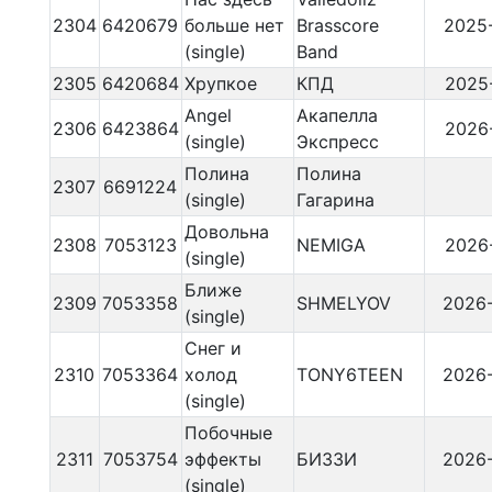
2304
6420679
больше нет
Brasscore
2025
(single)
Band
2305
6420684
Хрупкое
КПД
2025
Angel
Акапелла
2306
6423864
2026
(single)
Экспресс
Полина
Полина
2307
6691224
(single)
Гагарина
Довольна
2308
7053123
NEMIGA
2026
(single)
Ближе
2309
7053358
SHMELYOV
2026
(single)
Снег и
2310
7053364
холод
TONY6TEEN
2026
(single)
Побочные
2311
7053754
эффекты
БИЗЗИ
2026
(single)