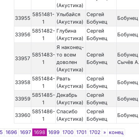
(Акустика)
5851481-
Улыбайся
Сергей
33955
Бобунец 
1
(Акустика)
Бобунец
5851482-
Глубина
Сергей
33956
Бобунец 
1
(Акустика)
Бобунец
Я наконец-
5851483-
то всем
Сергей
Бобунец 
33957
1
доволен
Бобунец
Сычёв А.
(Акустика)
5851484-
Рвать
Сергей
33958
Бобунец 
1
(Акустика)
Бобунец
5851485-
Декабрь
Сергей
33959
Бобунец 
1
(Акустика)
Бобунец
5851486-
Спасибо
Сергей
33960
Бобунец 
1
(Акустика)
Бобунец
Next
5
1696
1697
1698
1699
1700
1701
1702
»
конец