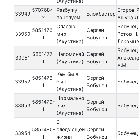
(Акустика)
5707684-
Разбужу
Егоров Р
33949
Блокбастер
2
поцелуем
Ашуба Д
Спасаю
Бобунец 
5851476-
Сергей
33950
мир
Ротов Н.
1
Бобунец
(Акустика)
Лекомце
Бобунец 
5851477-
Напоминай
Сергей
33951
Алексан
1
(Акустика)
Бобунец
А.М.
Кем бы я
5851478-
Сергей
33952
был
Бобунец 
1
Бобунец
(Акустика)
Нормально
5851479-
Сергей
33953
всё
Бобунец 
1
Бобунец
(Акустика)
В
5851480-
следующей
Сергей
33954
Бобунец 
1
жизни
Бобунец