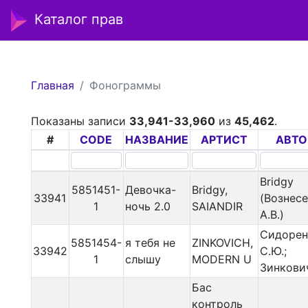
Каталог прав
Главная
Фонограммы
Показаны записи
33,941-33,960
из
45,462
.
#
CODE
НАЗВАНИЕ
АРТИСТ
АВТО
Bridgy
5851451-
Девочка-
Bridgy,
33941
(Вознес
1
ночь 2.0
SAIANDIR
А.В.)
Сидорен
5851454-
я тебя не
ZINKOVICH,
33942
С.Ю.;
1
слышу
MODERN U
Зинкович
Бас
контроль