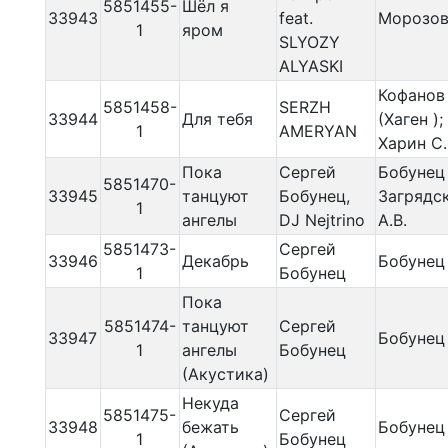
5851455-
Шёл я
33943
feat.
Морозов
1
яром
SLYOZY
ALYASKI
Кофанов 
5851458-
SERZH
33944
Для тебя
(Хаген );
1
AMERYAN
Харин С.
Пока
Сергей
Бобунец 
5851470-
33945
танцуют
Бобунец,
Загрядс
1
ангелы
DJ Nejtrino
А.В.
5851473-
Сергей
33946
Декабрь
Бобунец 
1
Бобунец
Пока
5851474-
танцуют
Сергей
33947
Бобунец 
1
ангелы
Бобунец
(Акустика)
Некуда
5851475-
Сергей
33948
бежать
Бобунец 
1
Бобунец