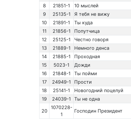
8
21851-1
10 мыслей
9
25135-1
Я тебя не вижу
10
21891-1
Ты куда
11
21856-1
Попутчица
12
25125-1
Честно говоря
13
21889-1
Немного денса
14
21885-1
Проходная
15
5023-1
Дожди
16
21848-1
Ты пойми
17
24949-1
Прости
18
25141-1
Новогодний поцелуй
19
24039-1
Ты не одна
1070228-
20
Господин Президент
1