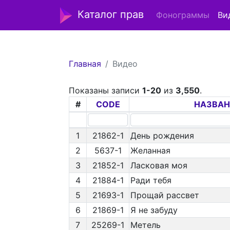
Каталог прав
Фонограммы
Ви
Главная
Видео
Показаны записи
1-20
из
3,550
.
#
CODE
НАЗВАН
1
21862-1
День рождения
2
5637-1
Желанная
3
21852-1
Ласковая моя
4
21884-1
Ради тебя
5
21693-1
Прощай рассвет
6
21869-1
Я не забуду
7
25269-1
Метель