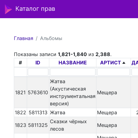
Каталог прав
Главная
Альбомы
Показаны записи
1,821-1,840
из
2,388
.
#
ID
НАЗВАНИЕ
АРТИСТ
Д
Жатва
(Акустическая
1821
5763610
Мещера
инструментальная
версия)
1822
5811313
Жатва
Мещера
Сказки чёрных
1823
5811325
Мещера
лесов
Мещера,