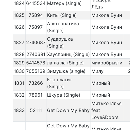
1824
6415534
Матерь (single)
Лёдъ
1825
75894
Киты (Single)
Микола Буин
Альтернатива
1826
75897
Микола Буин
(Single)
Сударушка
1827
2740687
Микола Буин
(Single)
1828
2740691
Хауспринц (Single)
Микола Буин
1829
5414578
ла ла ла (Single)
микробрызги
1830
7055169
Зимушка (single)
Милу
Кто платит
1831
78266
Мирный
(Single)
1832
78961
Шкура (Single)
Мирный
Митько Илья
1833
52111
Get Down My Baby
feat
Love&Doors
Get Down My Baby
Митько Илья