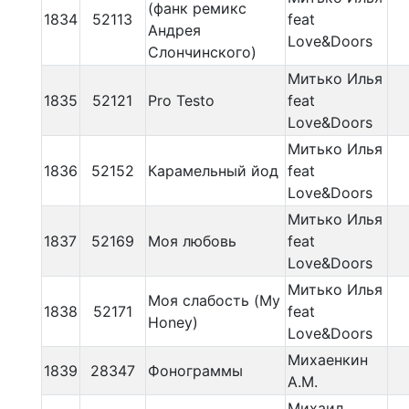
(фанк ремикс
1834
52113
feat
Андрея
Love&Doors
Слончинского)
Митько Илья
1835
52121
Pro Testo
feat
Love&Doors
Митько Илья
1836
52152
Карамельный йод
feat
Love&Doors
Митько Илья
1837
52169
Моя любовь
feat
Love&Doors
Митько Илья
Моя слабость (My
1838
52171
feat
Honey)
Love&Doors
Михаенкин
1839
28347
Фонограммы
А.М.
Михаил